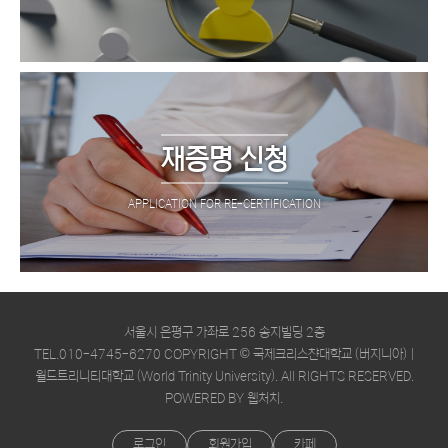
재증명 신청
APPLICATION FOR RE-CERTIFICATION
서울시 은평구 가좌로 256 송지빌딩 2층
TEL.010-4745-6270
COPYRIGHT © 국제크리스챤대학교 (버지니아) |
월드트리니티대학교 (World Trinity University). All RIGHTS RESERVED.
POWERED BY 웹처치.
로그인
회원가입
카페