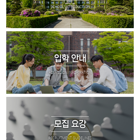
SCHOOL INTRODUCTION
입학 안내
ADMISSION INFORMATION
모집 요강
RECRUITMENT GUIDELINES